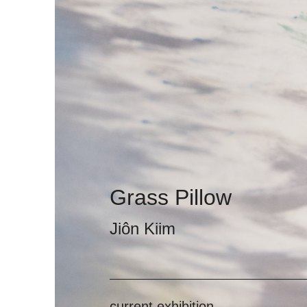
Grass Pillow
Jiôn Kiim
current exhibition