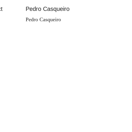
t
Pedro Casqueiro
Paisag
Pedro Casqueiro
Valdema
d'Orey