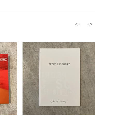
<-
->