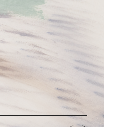
<-
->