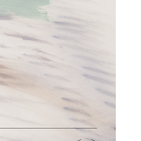
<-
->