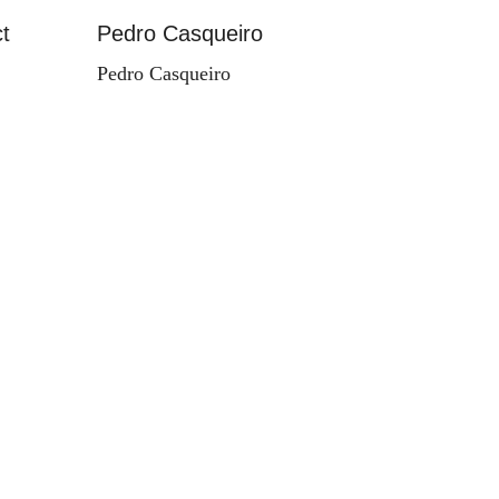
t
Pedro Casqueiro
Paisag
Pedro Casqueiro
Valdema
d'Orey