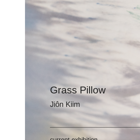
Grass Pillow
Jiôn Kiim
current exhibition