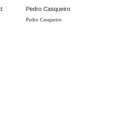
t
Pedro Casqueiro
Paisag
Pedro Casqueiro
Valdema
d'Orey