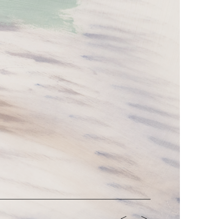
<-
->