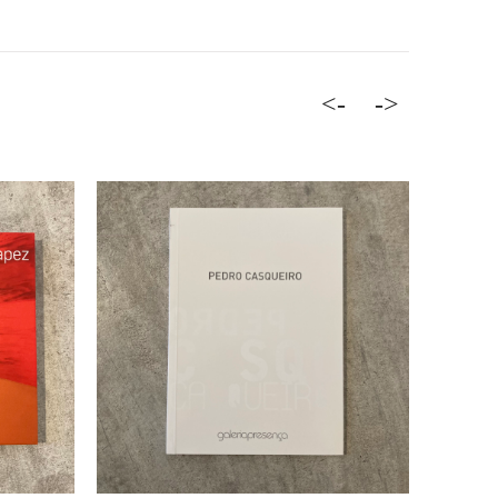
<-
->