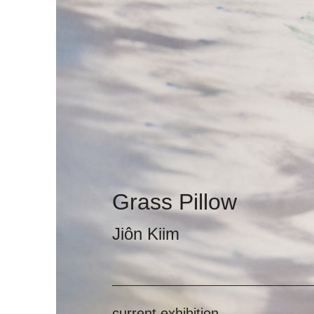
Grass Pillow
Jiôn Kiim
current exhibition