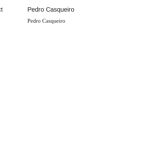
t
Pedro Casqueiro
Paisag
Pedro Casqueiro
Valdema
d'Orey