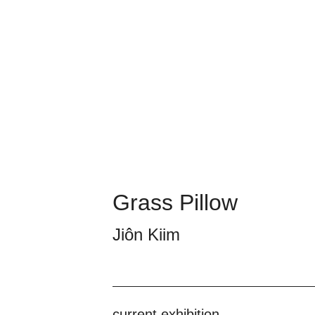
Grass Pillow
Jiôn Kiim
current exhibition