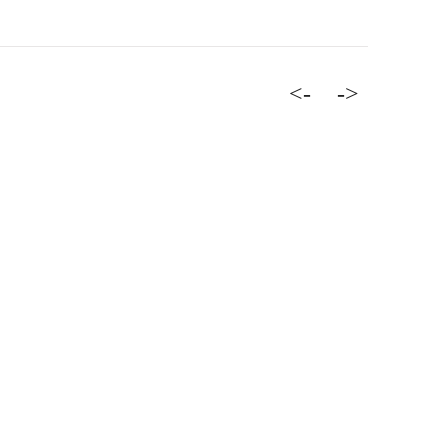
<-
->