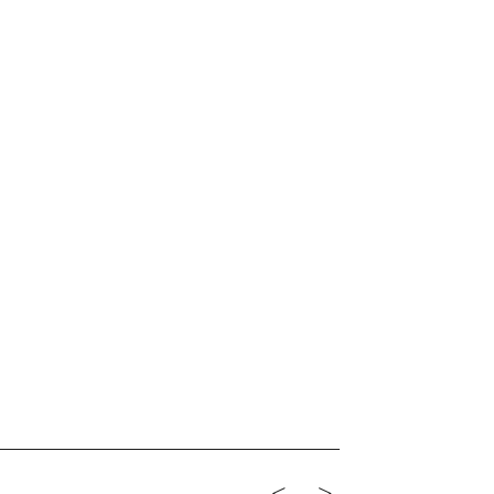
<-
->