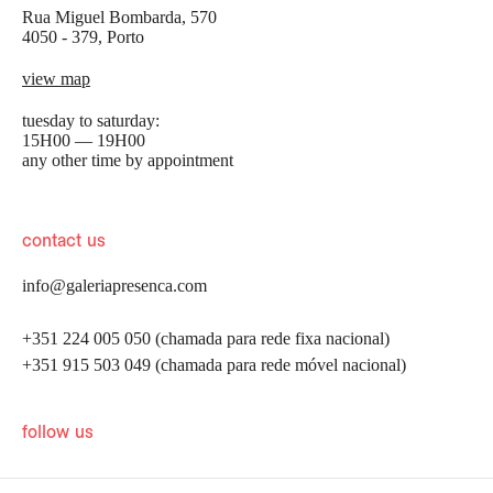
Rua Miguel Bombarda, 570
4050 - 379, Porto
view map
tuesday to saturday:
15H00 — 19H00
any other time by appointment
contact us
info@galeriapresenca.com
+351 224 005 050 (chamada para rede fixa nacional)
+351 915 503 049 (chamada para rede móvel nacional)
be the first to know
follow us
Join our list to receive emails about our latest