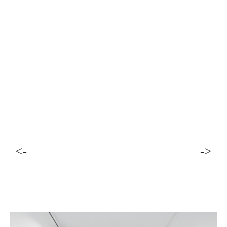
Bienal Cultural de Monsaraz
— Museu Aberto 2026 "O
Céu Começa no Chão"
With Diogo Nogueira
Convento de Nossa Senhora da Orada, Monsaraz
11/07/2026 - 19/08/2026
<-
->