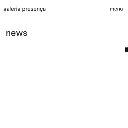
Saltar para o conteúdo principal da página
galeria presença
menu
ab
news