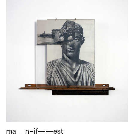
ma__n–if——est