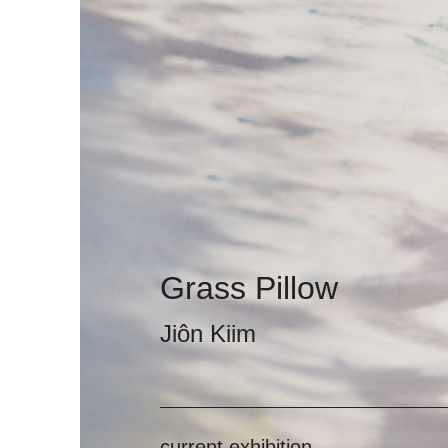
Grass Pillow
Jiôn Kiim
current exhibition