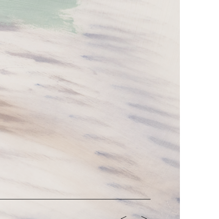
<-
->