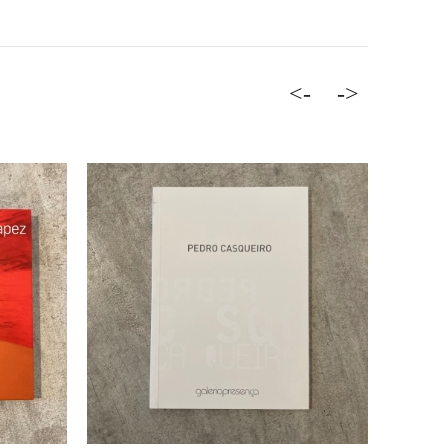
<-
->