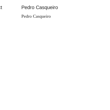
t
Pedro Casqueiro
Paisag
Pedro Casqueiro
Valdema
d'Orey