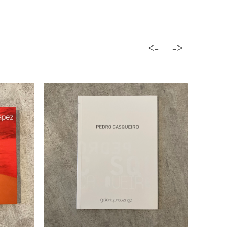
<-
->