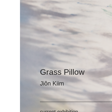
Grass Pillow
Jiôn Kiim
current exhibition