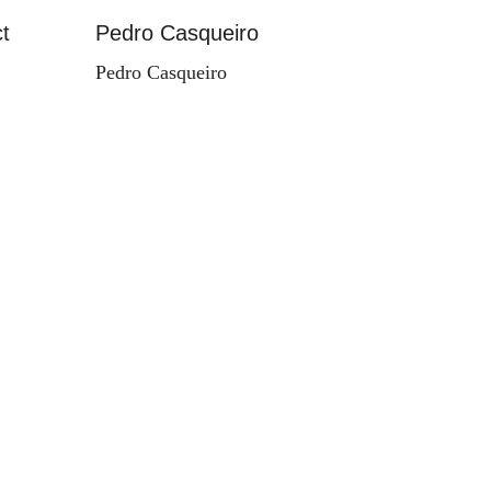
t
Pedro Casqueiro
Paisag
Pedro Casqueiro
Valdema
d'Orey