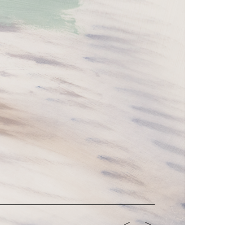
<-
->