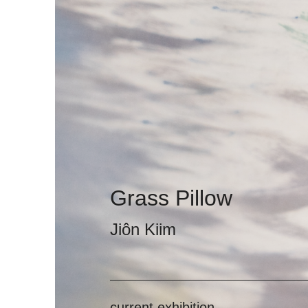
Grass Pillow
Jiôn Kiim
current exhibition