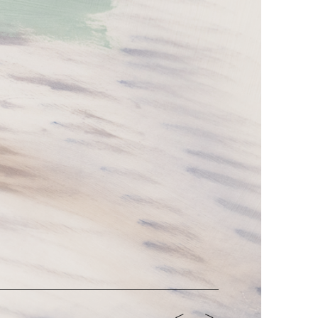
<-
->