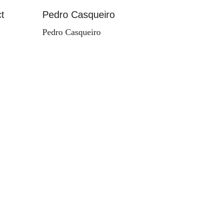
t
Pedro Casqueiro
Paisag
Pedro Casqueiro
Valdema
d'Orey