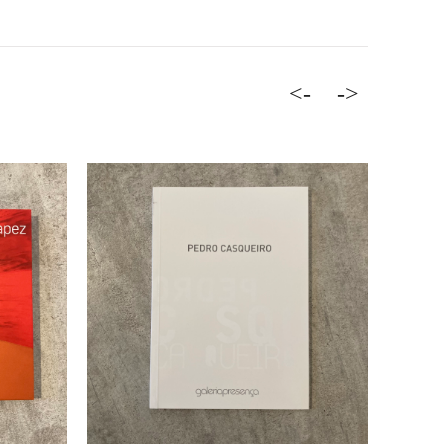
<-
->