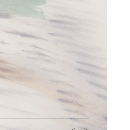
<-
->