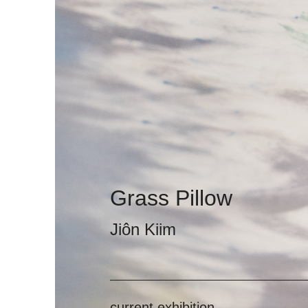
Grass Pillow
Jiôn Kiim
current exhibition