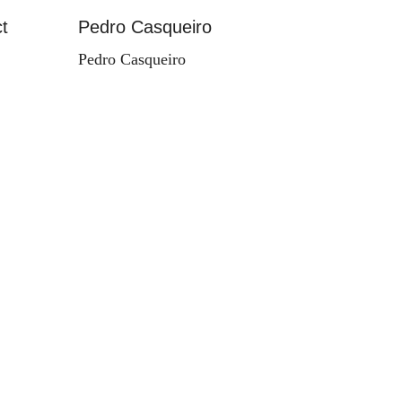
t
Pedro Casqueiro
Paisag
Pedro Casqueiro
Valdema
d'Orey