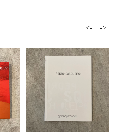
<-
->