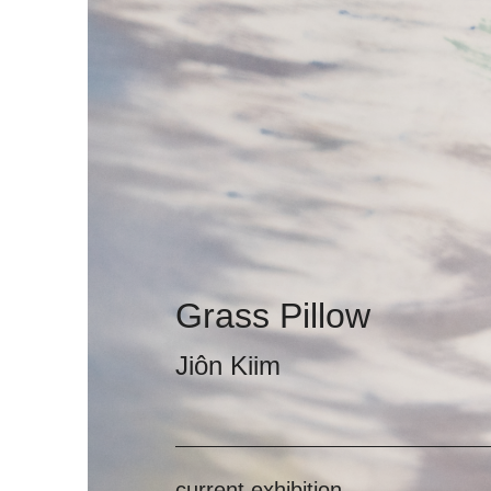
Grass Pillow
Jiôn Kiim
current exhibition