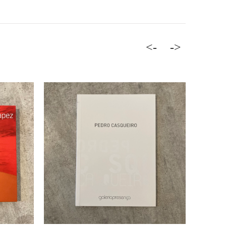
<-
->