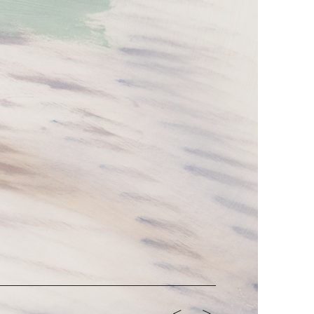
<-
->