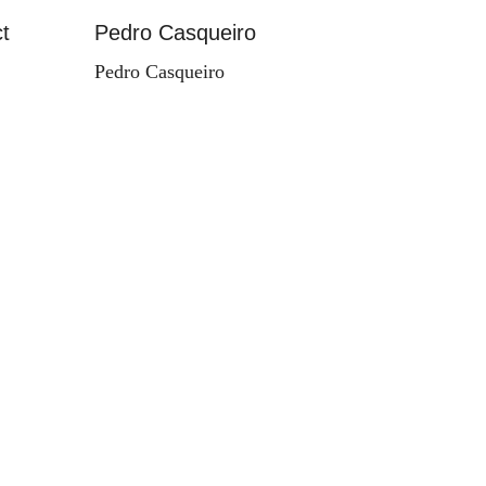
t
Pedro Casqueiro
Paisag
Pedro Casqueiro
Valdema
d'Orey