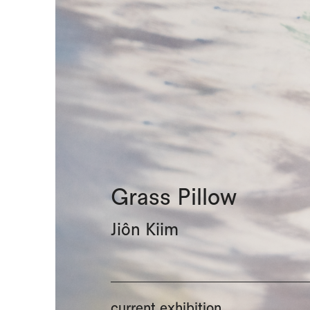
Grass Pillow
Jiôn Kiim
current exhibition