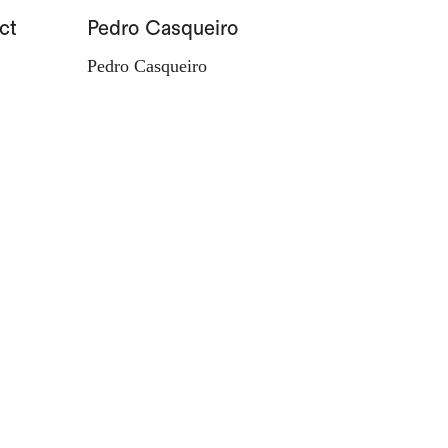
ct
Pedro Casqueiro
Paisag
Pedro Casqueiro
Valdema
d'Orey