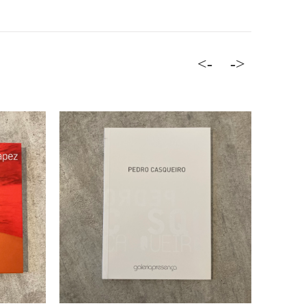
<-
->