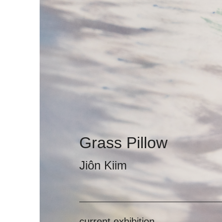
Grass Pillow
Jiôn Kiim
current exhibition