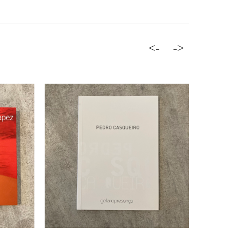
<-
->