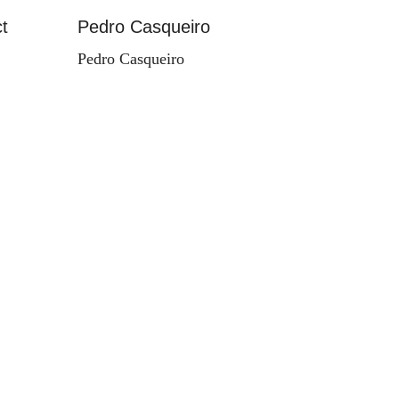
t
Pedro Casqueiro
Paisag
Pedro Casqueiro
Valdema
d'Orey