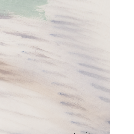
<-
->