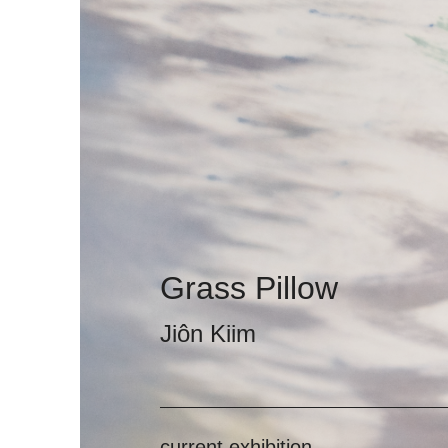
Grass Pillow
Jiôn Kiim
current exhibition