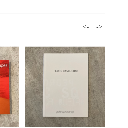
<-
->