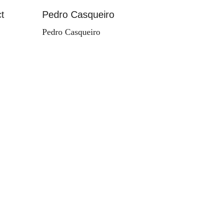
t
Pedro Casqueiro
Paisag
Pedro Casqueiro
Valdema
d'Orey