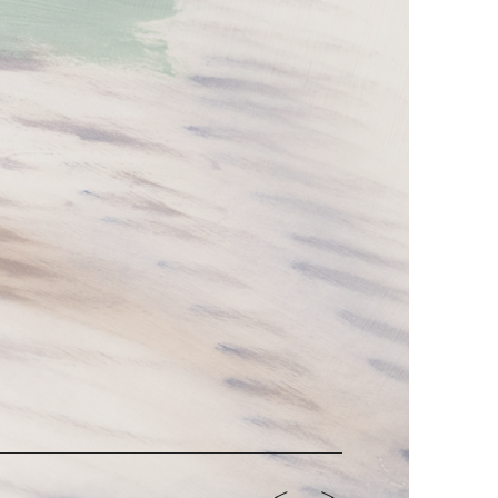
<-
->