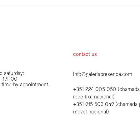
hours
contact us
o saturday:
info@galeriapresenca.com
 19H00
r time by appointment
+351 224 005 050 (chamada
rede fixa nacional)
+351 915 503 049 (chamada 
first name
móvel nacional)
first name