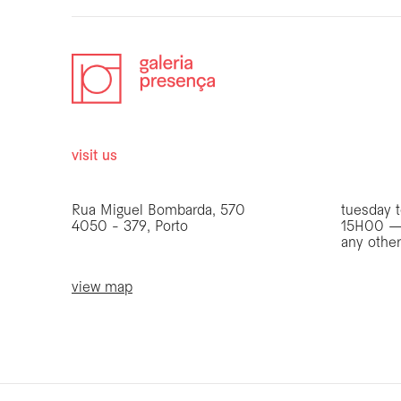
visit us
opening 
Rua Miguel Bombarda, 570
tuesday t
4050 - 379, Porto
15H00 —
any othe
view map
be the first to know
Join our list to receive emails about our latest
exhibitions, events, news and more.