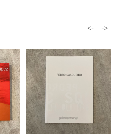
<-
->