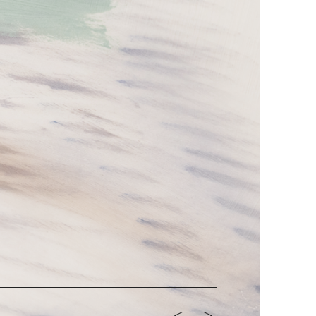
<-
->