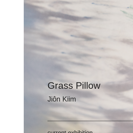
Grass Pillow
Jiôn Kiim
current exhibition