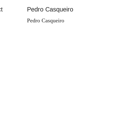
t
Pedro Casqueiro
Paisag
Pedro Casqueiro
Valdema
d'Orey