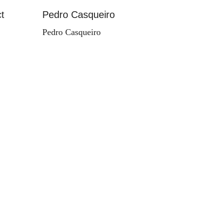
t
Pedro Casqueiro
Paisag
Pedro Casqueiro
Valdema
d'Orey