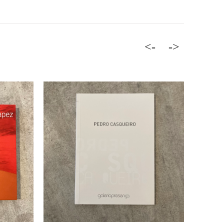
<-
->