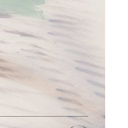
<-
->