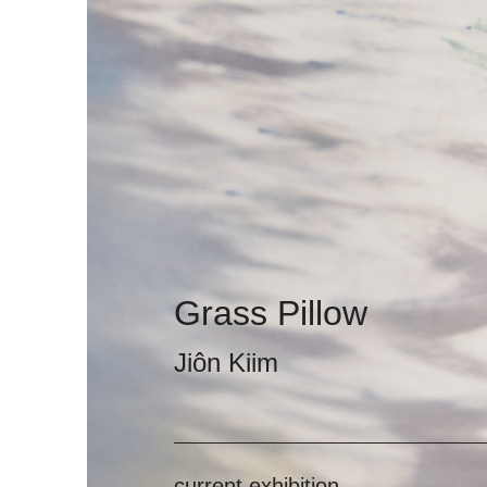
Grass Pillow
Jiôn Kiim
current exhibition